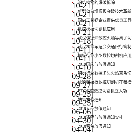
钢结构物的爆破拆除
10-21]
新型剪力墙模板突破技术革新
10-21]
国内工具钢企业提供优良工具
10-21]
数控模板切割机应用
10-21]
武汉依德焊数控火焰等离子切
10-18]
武汉2019军运会交通限行管
10-11]
模板行业小型数控切割机应用
10-11]
2019国庆节放假通知
10-10]
钢构行业数控多头火焰直条切
09-28]
依德铝板板数控切割机在铝模
09-27]
ETC改造数控切割机立大功
09-25]
端午放假通知
09-25]
2019五一放假通知
06-06]
2018清明节放假通知安排
04-30]
2018春节放假通知
04-04]